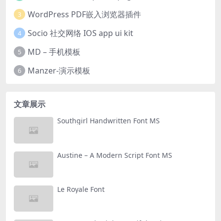
WordPress PDF嵌入浏览器插件
3
Socio 社交网络 IOS app ui kit
4
MD – 手机模板
5
Manzer-演示模板
6
文章展示
Southgirl Handwritten Font MS
Austine – A Modern Script Font MS
Le Royale Font