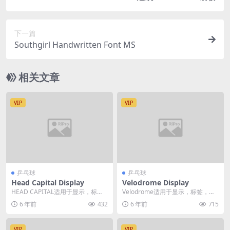
下一篇
Southgirl Handwritten Font MS
相关文章
VIP
VIP
乒乓球
乒乓球
Head Capital Display
Velodrome Display
HEAD CAPITAL适用于显示，标
Velodrome适用于显示，标签，服
签，服装，电影场景，海报，电影
装，电影场景，海报，电影标题，
6 年前
432
6 年前
715
标题，演出，...
演出，专辑封...
VIP
VIP