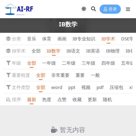
登录
IB数学
分类
音乐
体育
画画
IB专业知识
IB学术
DSE学
IB学术
全部
IB数学
IB语文
IB英语
IB物理
IB化
年级
全部
一年级
二年级
三年级
四年级
五年级
重要程度
全部
非常重要
重要
一般
文件类型
全部
word
ppt
视频
pdf
压缩包
xls
排序
最新
热度
点赞
收藏
更新
随机
暂无内容