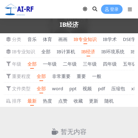
登录
IB经济
分类
音乐
体育
画画
IB专业知识
IB学术
DSE学
IB专业知识
全部
IB计算机
IB经济
IB环境系统
IB
年级
全部
一年级
二年级
三年级
四年级
五年级
重要程度
全部
非常重要
重要
一般
文件类型
全部
word
ppt
视频
pdf
压缩包
xls
排序
最新
热度
点赞
收藏
更新
随机
暂无内容