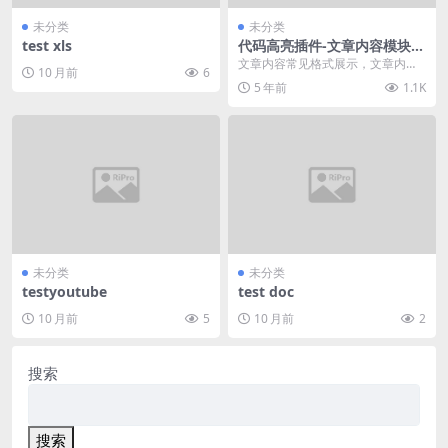
未分类
未分类
test xls
代码高亮插件-文章内容模块展
示
文章内容常见格式展示，文章内容
10 月前
6
模块展示，文章内自带视频，灯箱
5 年前
1.1K
相册，单图片灯箱，代...
未分类
未分类
testyoutube
test doc
10 月前
5
10 月前
2
搜索
搜索