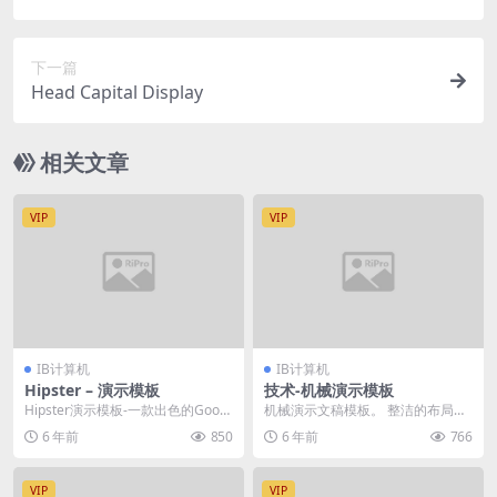
下一篇
Head Capital Display
相关文章
VIP
VIP
IB计算机
IB计算机
Hipster – 演示模板
技术-机械演示模板
Hipster演示模板-一款出色的Googl
机械演示文稿模板。 整洁的布局将
e幻灯片模板，主题模板和Power
使您的内容结构化并以正确的流程
6 年前
850
6 年前
766
p...
呈现。 Micro...
VIP
VIP