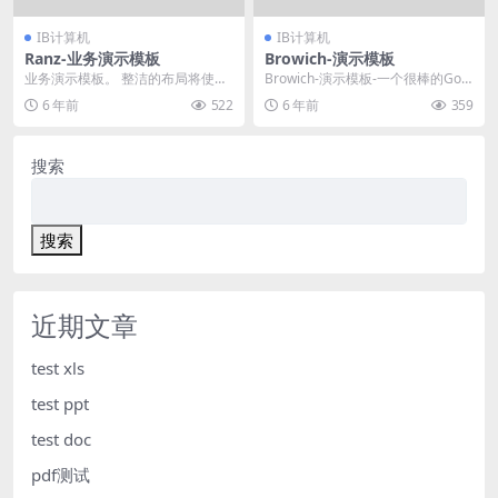
IB计算机
IB计算机
Ranz-业务演示模板
Browich-演示模板
业务演示模板。 整洁的布局将使您
Browich-演示模板-一个很棒的Goo
的内容结构化并以正确的流程呈
gle SLides模板，Keynot...
6 年前
522
6 年前
359
现。 Microso...
搜索
搜索
近期文章
test xls
test ppt
test doc
pdf测试