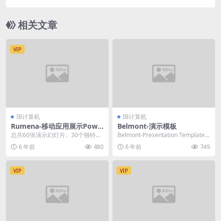
相关文章
VIP
IB计算机
IB计算机
Rumena-移动应用展示Powe
Belmont-演示模板
rpoint
总共60张演示幻灯片。30个独特且
Belmont-Presentation Template-
可编辑的演示幻灯片设计。颜色主
一个很棒的Googl...
6 年前
480
6 年前
749
题（浅色和深色）...
VIP
VIP