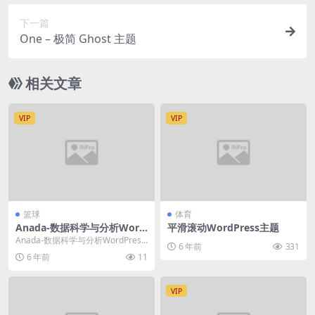
下一篇
One – 极简 Ghost 主题
相关文章
VIP
VIP
篮球
体育
Anada-数据科学与分析Word
平滑滚动WordPress主题
Press主题
Anada-数据科学与分析WordPress
6 年前
331
主题–是一种响应快速，易于自定义
6 年前
11
的现...
VIP