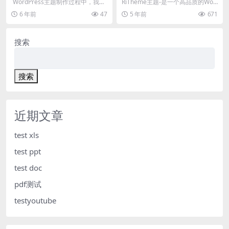
omment插入评论到数据库中
多集
WordPress主题制作过程中，我认
RiTheme主题-是一个高品质的Wor
为最为复杂的就是评论处理部分。
dPress正版主题开发下载，致力于
6 年前
47
5 年前
671
当然这个复...
为广...
搜索
搜索
近期文章
test xls
test ppt
test doc
pdf测试
testyoutube