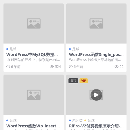
足球
足球
WordPress中MySQL数据库
WordPress函数Single_post_
结构说明
title文章页输出文章标题
在对网站的开发中，特别是wordpr
WordPress中输出文章标题的函数
ess这种动态网站，就必须知道mys
有不少，方式也很多，比如the_titl
6 年前
524
6 年前
22
ql数...
e...
置顶
VIP
足球
未分类
足球
WordPress函数Wp_insert_c
RiPro-V2付费视频演示介绍-