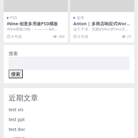
PSD
篮球
iNine-创意多用途PSD模板
Anton | 多商店响应式Word
Press主题
iNine模板功能：————&#...
这个干净，优雅的WordPress主题
是专门为创建商务专业在线商店而
6 年前
284
6 年前
23
设计的。 创...
搜索
搜索
近期文章
test xls
test ppt
test doc