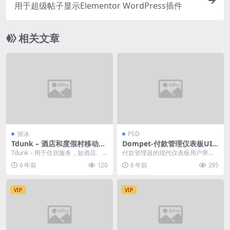
用于超级帖子显示Elementor WordPress插件
相关文章
游泳
PSD
Tdunk – 酒店和度假村移动模
Dompet-付款管理仪表板UI
板
模板
Tdunk – 用于住宿服务，如酒店、
付款管理器的现代仪表板用户界面
度假村、公寓、房间预订、住宿
设计模板。 该模板非常适合钱包，
6 年前
120
6 年前
295
地...
数字货币，数字支付...
VIP
VIP