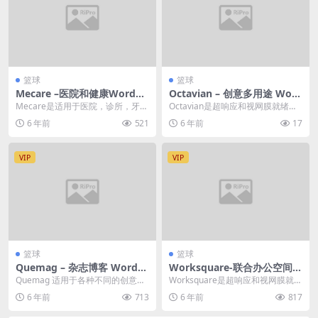
篮球
篮球
Mecare –医院和健康WordPr
Octavian – 创意多用途 Word
ess主题
Press 主题
Mecare是适用于医院，诊所，牙
Octavian是超响应和视网膜就绪的
医，医疗保健等的WordPress主题
WordPress主题，适用于所有类型
6 年前
521
6 年前
17
Mec...
的创...
VIP
VIP
篮球
篮球
Quemag – 杂志博客 WordPr
Worksquare-联合办公空间W
ess 主题
ordPress
Quemag 适用于各种不同的创意网
Worksquare是超响应和视网膜就绪
站和项目，但特别适合于新闻和杂
WordPress主题，适用于所有类型
6 年前
713
6 年前
817
志网站。还有食...
的...