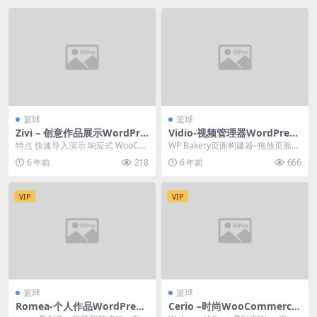
篮球
篮球
Zivi – 创意作品展示WordPre
Vidio-视频管理器WordPress
ss 主题
主题
特点 快速导入演示 响应式 WooCo
WP Bakery页面构建器–拖放页面构
mmerce 支持 Contact For...
建器Haru Vidi –视频WordP...
6 年前
218
6 年前
666
VIP
VIP
篮球
篮球
Romea-个人作品WordPress
Cerio –时尚WooCommerce