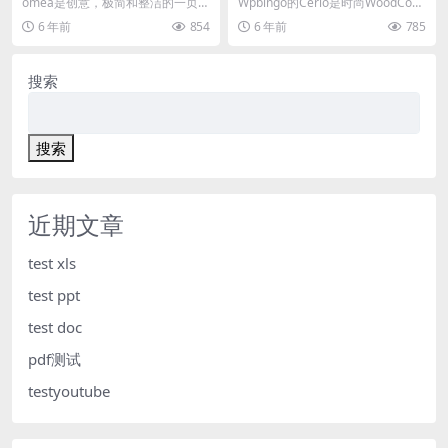
主题
WordPress主题
omea是创意，极简和整洁的一页作
Wpbingo的Cerio是时尚WoodCom
品WordPress主题，非常适合需要
merce商店的一个强大的WP主题...
6 年前
854
6 年前
785
专业方式...
搜索
搜索
近期文章
test xls
test ppt
test doc
pdf测试
testyoutube