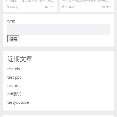
Shoulder – 多功能咨询-商业，金融
一个大学网站的现代网站用户界面
PSD模板-商业公司的截...
设计模板。这个模板是理想的校园
6 年前
611
6 年前
968
网站，大学网站，学校...
搜索
搜索
近期文章
test xls
test ppt
test doc
pdf测试
testyoutube