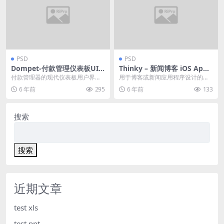
PSD
PSD
Dompet-付款管理仪表板UI
Thinky – 新闻博客 iOS App
模板
设计模板
付款管理器的现代仪表板用户界面
用于博客或新闻应用程序设计的现
设计模板。 该模板非常适合钱包，
代iOS用户界面设计模板。这个模板
6 年前
295
6 年前
133
数字货币，数字支付...
非常适合博客、新...
搜索
搜索
近期文章
test xls
test ppt