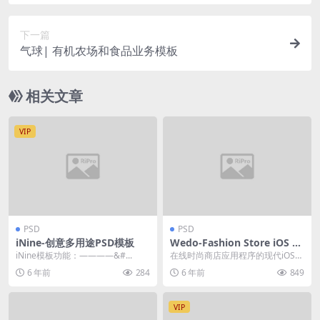
下一篇
气球| 有机农场和食品业务模板
相关文章
VIP
PSD
PSD
iNine-创意多用途PSD模板
Wedo-Fashion Store iOS A
pp设计UI模板所有项目/图形
iNine模板功能：————&#...
在线时尚商店应用程序的现代iOS用
模板/ UX和UI套件
户界面设计模板。 该模板非常适合
6 年前
284
6 年前
849
在线商店，在线...
VIP