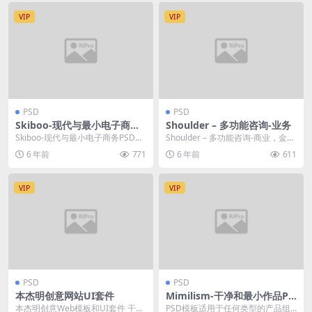
VIP
VIP
PSD
PSD
Skiboo-现代与最小电子商务P
Shoulder – 多功能咨询-业务
SD模板
Skiboo-现代与最小电子商务PSD模
Shoulder – 多功能咨询-商业，金融
板。 该PSD模板适用于任何类型的
PSD模板-商业公司的截...
6 年前
771
6 年前
611
电子商...
VIP
VIP
PSD
PSD
本杰明创意网站UI套件
Mimilism-干净和最小作品PS
D模板
本杰明创意Web模板和UI套件 干净
PSD模板适用于任何类型的产品组