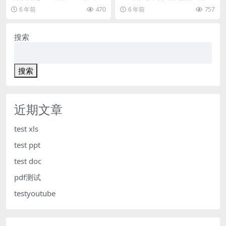
和创意的作品用户界面工具包与We
合：以及设计师，摄影师，网络代
6 年前
470
6 年前
757
b模板。本杰...
理和工作室，自由职...
搜索
搜索
近期文章
test xls
test ppt
test doc
pdf测试
testyoutube