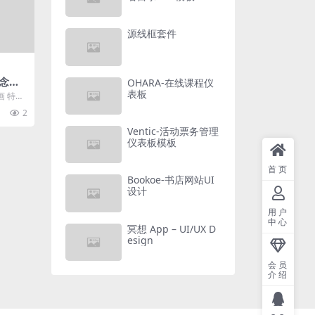
源线框套件
念插
OHARA-在线课程仪
表板
画 特点
2
Ventic-活动票务管理
仪表板模板
首页
Bookoe-书店网站UI
设计
用户
中心
冥想 App – UI/UX D
esign
会员
介绍