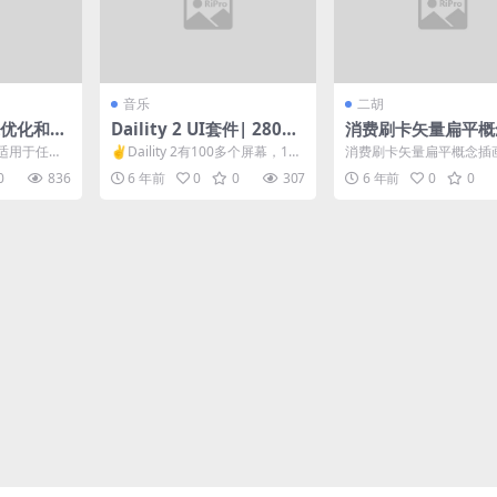
音乐
二胡
擎优化和营
Daility 2 UI套件| 280
消费刷卡矢量扁平概
+艺术板
画
并适用于任何
✌️Daility 2有100多个屏幕，140
消费刷卡矢量扁平概念插
优化和数字
多个i...
Adobe Illustrator & ...
0
836
6 年前
0
0
307
6 年前
0
0
.