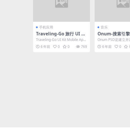
手机应用
音乐
Traveling-Go 旅行 UI Ki
Onum-搜索引
t
销PSD模板
Traveling-Go UI Kit Mobile Ap
Onum PSD是建立
p 旅行移动UI ，支...
业务运营的搜索引擎
6 年前
0
0
769
6 年前
0
营销公司和那些提供..