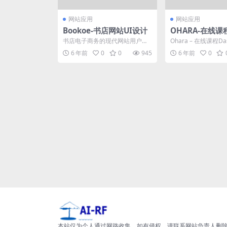
网站应用
网站应用
Bookoe-书店网站UI设计
OHARA-在线
书店电子商务的现代网站用户界
Ohara – 在线课程D
面设计模板。 该模板是在线书
们称为Ohara的新产品
6 年前
0
0
945
6 年前
0
店，书店，图书电子商务和...
本站仅为个人通过网路收集，如有侵权，请联系网站负责人删