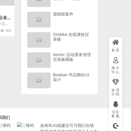
源线框套件
职业者
cer是一
网站。
426
OHARA-在线课程仪
表板
首页
Ventic-活动票务管理
仪表板模板
用户
中心
Bookoe-书店网站UI
设计
会员
介绍
QQ
客服
系我们
如有BUG或建议可与我们在线