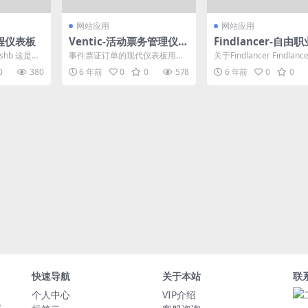
网站应用
网站应用
课程仪表板
Ventic-活动票务管理仪表
Findlancer-自由
板模板
目录PSD模板
ashb 这是我
事件票证订单的现代仪表板用户
关于Findlancer Findlan
。...
界面设计模板。 该模板非常适合
个现代，干净的自由目录
0
380
6 年前
0
0
578
6 年前
0
0
事件，票务订单，音乐会...
...
快速导航
关于本站
联
个人中心
VIP介绍
除。