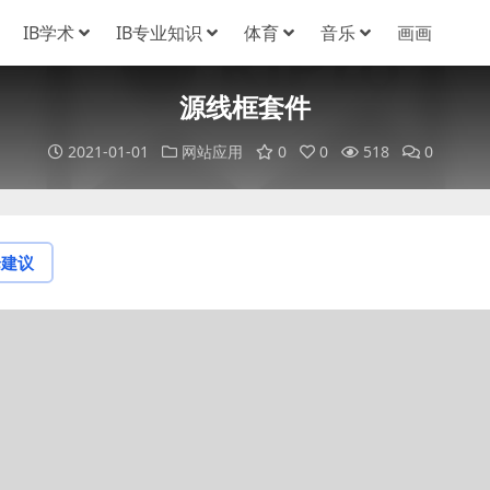
IB学术
IB专业知识
体育
音乐
画画
源线框套件
2021-01-01
网站应用
0
0
518
0
论建议