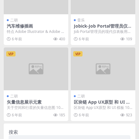
二胡
音乐
汽车维修插画
Jobick-Job Portal管理员仪表
板模板
特点 Adobe Illustrator & Adobe P
Job Portal管理员的现代仪表板用户
hotosh...
界面设计模板。 该模板是工作门
6 年前
400
6 年前
109
户，招聘...
VIP
VIP
二胡
二胡
矢量信息展示元素
区块链 App UX原型 和 UI 模
板
关于空间和行星的矢量信息图 10
区块链 App UX原型 和 UI 模板 10
0% 矢量 完全可编辑矢量 分层 Zip
0% Vector 文件: 1 &...
6 年前
185
6 年前
923
包含 ...
搜索