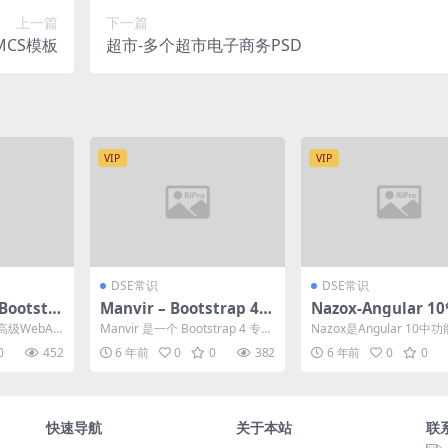
上一篇
下一篇
MCS模板
超市-多个超市电子商务PSD
VIP
VIP
DSE常识
DSE常识
Bootstr
Manvir – Bootstrap 4
Nazox-Angular 1
版
专业单页 HTML
和仪表板模板
高级WebAp
Manvir 是一个 Bootstrap 4 专业
Nazox是Angular 10中
表板和管理面
单页 HTML ，这是用HTM...
的高级管理仪表板模板，具
0
452
6 年前
0
0
382
6 年前
0
0
k后端...
快速导航
关于本站
联