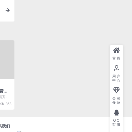
首页
用户
中心
0管理
功能齐全
会员
有fac
介绍
363
QQ
客服
系我们