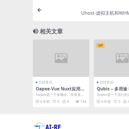
Uhost-虚拟主机和WH
相关文章
VIP
DSE常识
DSE常识
Oapee-Vue Nuxt应用程
Qubis – 多用途 
序登录页模板
ap 管理后台模
Oapee是一个多概念、丰富多彩
Qubes是一个流行的
的SEO应用程序登录页面Vue Nu
p模板，用于管理仪
6 年前
0
0
734
6 年前
0
xt模板。它...
板。 特点: ...