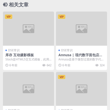
相关文章
VIP
VIP
DSE常识
DSE常识
库存 互动摄影模板
Annusa | 现代数字面包店HT
ML模板
Stock是HTML5交互式模板，此用
Annusa是基于微型过渡的数字代理
于创意摄影和Portofolio模板的模
机构，适用于代理机构和自由职业
6 年前
642
6 年前
324
板...
者。 现在，您...
VIP