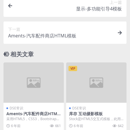
上一篇
显示-多功能引导4模板
下一篇
Aments-汽车配件商店HTML模板
相关文章
VIP
DSE常识
DSE常识
Aments-汽车配件商店HTML
库存 互动摄影模板
模板
采用HTML5，CSS3，Bootstrap
Stock是HTML5交互式模板，此用
5，SASS和W3验证标记制作而
于创意摄影和Portofolio模板的模
6 年前
661
6 年前
642
成，...
板...