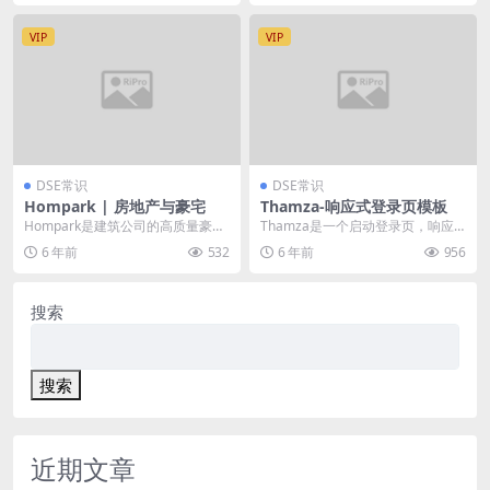
VIP
VIP
DSE常识
DSE常识
Hompark | 房地产与豪宅
Thamza-响应式登录页模板
Hompark是建筑公司的高质量豪华
Thamza是一个启动登录页，响应
房地产模板。 如果您想通过Homep
迅速，易于定制的现代创业登录页
6 年前
532
6 年前
956
ark以...
模板，附带9个H...
搜索
搜索
近期文章