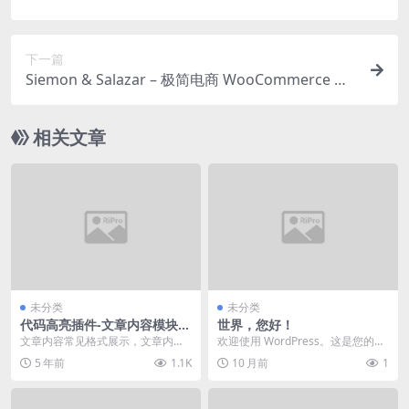
下一篇
Siemon & Salazar – 极简电商 WooCommerce 主
题
相关文章
未分类
未分类
代码高亮插件-文章内容模块展
世界，您好！
示
文章内容常见格式展示，文章内容
欢迎使用 WordPress。这是您的第
模块展示，文章内自带视频，灯箱
一篇文章。编辑或删除它，然后开
5 年前
1.1K
10 月前
1
相册，单图片灯箱，代...
始写作吧！