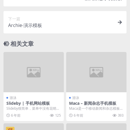
下一篇
Archie-演示模板
相关文章
游泳
游泳
Slideby | 手机网站模板
Maca – 新闻杂志手机模板
Slideby很简单，菜单中没有花哨的
Maca是一个移动新闻和杂志模板适
背景，没有复杂的类或代码 特点: H
合新闻、博客、作家、社交共享
6 年前
125
6 年前
393
igh...
等。
VIP