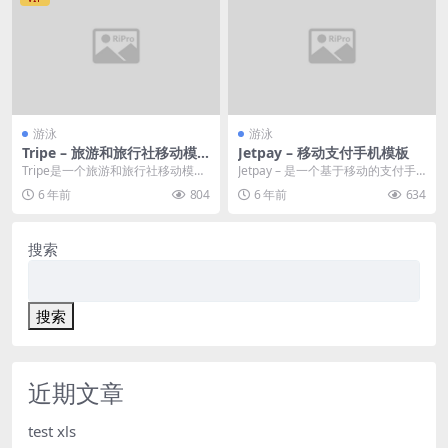
游泳
游泳
Tripe – 旅游和旅行社移动模
Jetpay – 移动支付手机模板
板
Tripe是一个旅游和旅行社移动模
Jetpay – 是一个基于移动的支付手
板。此网站是为旅游和旅行计划而
机模板，它创建为一个钱包，用...
6 年前
804
6 年前
634
设计的，此模板可...
搜索
搜索
近期文章
test xls