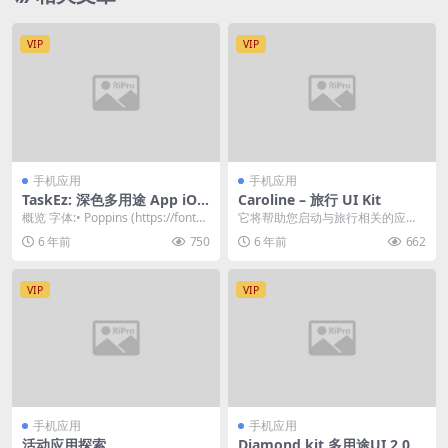
VIP
VIP
手机应用
手机应用
TaskEz: 深色多用途 App iOS
Caroline – 旅行 UI Kit
UI Kit
概览 字体:• Poppins (https://fonts.
它将帮助您启动与旅行相关的应用
google.co...
程序。 该设计非常灵活，可用于社
6 年前
750
6 年前
662
交或约会应用。 *...
VIP
VIP
手机应用
手机应用
活动应用探索
Diamond kit 多用途UI 2.0