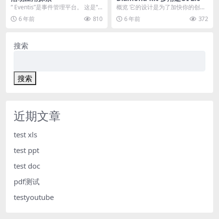
“ Eventis”是事件管理平台。 这是“ E
概览 它的设计是为了加快你的创作
ventis”的用户界面设计。
进程，有超过55个漂亮的屏幕。 特
6 年前
810
6 年前
372
点 55 个移...
搜索
搜索
近期文章
test xls
test ppt
test doc
pdf测试
testyoutube