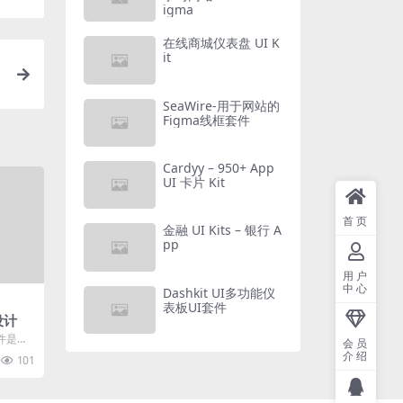
igma
在线商城仪表盘 UI K
it
SeaWire-用于网站的
Figma线框套件
Cardyy – 950+ App
UI 卡片 Kit
首页
金融 UI Kits – 银行 A
pp
用户
中心
Dashkit UI多功能仪
表板UI套件
设计
套件是与S
会员
高保真资
介绍
101