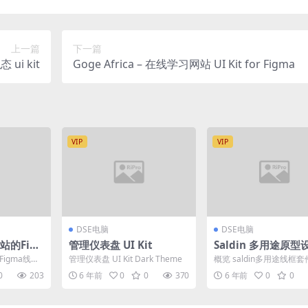
上一篇
下一篇
 ui kit
Goge Africa – 在线学习网站 UI Kit for Figma
VIP
VIP
DSE电脑
DSE电脑
网站的Fig
管理仪表盘 UI Kit
Saldin 多用途原型
Figma线框
管理仪表盘 UI Kit Dark Theme
概览 saldin多用途线框
a线框套件...
KETCH应用程序兼容的
0
203
6 年前
0
0
370
6 年前
0
0
源布局的集...