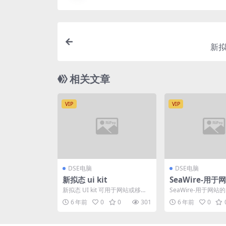
新拟态
相关文章
VIP
VIP
DSE电脑
DSE电脑
新拟态 ui kit
SeaWire-用于
ma线框套件
新拟态 UI kit 可用于网站或移动
SeaWire-用于网站的
设计
套件 SeaWire-Figm
6 年前
0
0
301
6 年前
0