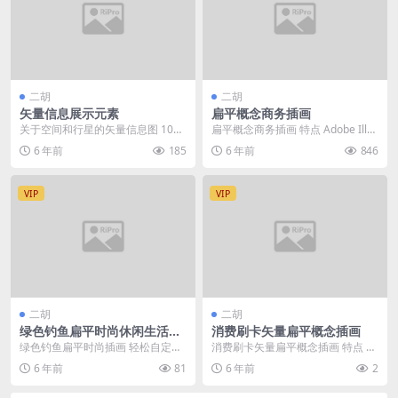
二胡
二胡
矢量信息展示元素
扁平概念商务插画
关于空间和行星的矢量信息图 10
扁平概念商务插画 特点 Adobe Illus
0% 矢量 完全可编辑矢量 分层 Zip
trator & Adob...
6 年前
185
6 年前
846
包含 ...
VIP
VIP
二胡
二胡
绿色钓鱼扁平时尚休闲生活插
消费刷卡矢量扁平概念插画
画
绿色钓鱼扁平时尚插画 轻松自定义
消费刷卡矢量扁平概念插画 特点 A
特点 Adobe Illustrator &a...
dobe Illustrator & ...
6 年前
81
6 年前
2