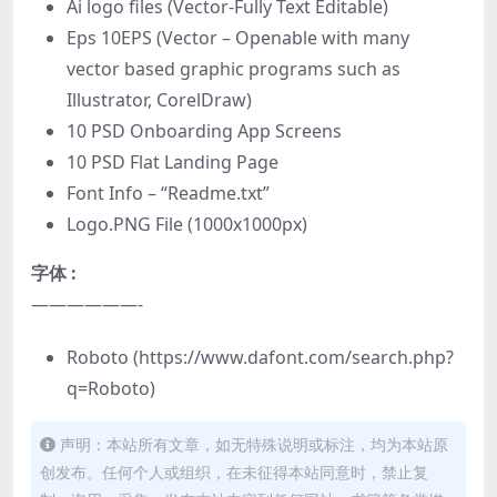
Ai logo files (Vector-Fully Text Editable)
Eps 10EPS (Vector – Openable with many
vector based graphic programs such as
Illustrator, CorelDraw)
10 PSD Onboarding App Screens
10 PSD Flat Landing Page
Font Info – “Readme.txt”
Logo.PNG File (1000x1000px)
字体 :
——————-
Roboto (https://www.dafont.com/search.php?
q=Roboto)
声明：本站所有文章，如无特殊说明或标注，均为本站原
创发布。任何个人或组织，在未征得本站同意时，禁止复